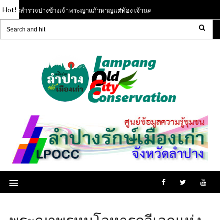
Hot!
การสำรวจปางช้างเจ้าพระญาแก้วหาญแต่ท้อง เจ้านครลำปาง ( พ.ศ.๑๙๘๕ - ๒๐๐