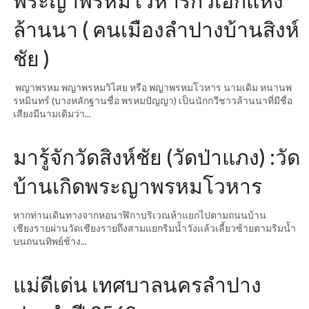
พระญาพรหมโวหารกวีเอกแห่ง
ล้านนา ( คนเมืองลำปางบ้านสิงห์
ชัย )
พญาพรหม พญาพรหมวิไสย หรือ พญาพรหมโวหาร นามเดิม หนานพ
รหมินทร์ (บางหลักฐานชื่อ พรหมปัญญา) เป็นนักกวีชาวล้านนาที่มีชื่อ
เสียงมีนามเดิมว่า...
มารู้จักวัดสิงห์ชัย (วัดป่าแภง) :วัด
บ้านเกิดพระญาพรหมโวหาร
หากท่านเดินทางจากหอนาฬิกาบริเวณห้าแยกไปตามถนนบ้าน
เชียงรายผ่านวัดเชียงรายถึงสามแยกริมน้ำวังแล้วเลี้ยวซ้ายตามริมน้ำ
บนถนนทิพย์ช้าง...
แม่ดีเด่น เทศบาลนครลำปาง