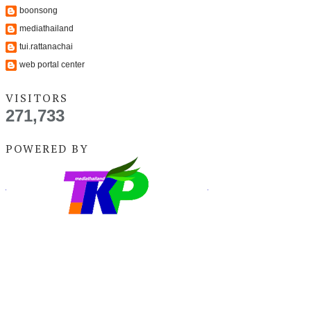
boonsong
mediathailand
tui.rattanachai
web portal center
VISITORS
271,733
POWERED BY