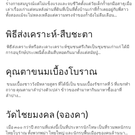
ร่างกายสมบูรณ์แต่ไม่แข็งแรงและจบชีวิตตั้งแต่วัยเด็กก้ำยกมือสาธุเมื่อ
เล่าเรื่องเก่าแต่หนหลังผ่านที่ดินที่เป็นที่ตั้งบ้านเก่าที่ก้ำเคยอยู่กับพี่สาว
ทั้งสองแม้จะไม่หลงเหลือแต่ความทรงจำของก้ำยังไม่ลืมเลือน...
พิธีส่งเคราะห์-สืบชะตา
พิธีส่งเคราะห์หรือสะเดาะเคราะห์ชุมชนศรีเกิดเป็นชุมชนเก่าแก่ ได้มี
การอนุรักษ์ประเพณีดั้งเดิมสืบทอดกันมาตั้งแต่สมัยปู่...
คุณตาขนมเบื้องโบราณ
ขนมเบื้องชาววังมีหลายสูตร ที่ได้นี่เป็น ขนมเบื้องรัชกาลที่ 5 ที่แขกทำ
ถวาย คุณตามาลำปางตัวเปล่า ข้าวของทำมาหากินมาหาซื้อเอาที่
ลำปาง...
วัดไชยมงคล (จองคา)
เมื่อ ๓๐๐ กว่าปี สถานที่แห่งนี้เป็นที่ประหารนักโทษ เป็นที่รวมพลนักรบ
ไทยโบราณ ทั้งพวกพม่า ไทยใหญ่ และนักรบพื้นเมืองของคนล้านนา...