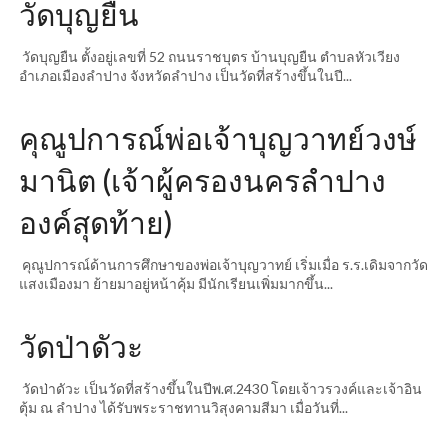
วัดบุญยืน
วัดบุญยืน ตั้งอยู่เลขที่ 52 ถนนราชบุตร บ้านบุญยืน ตำบลหัวเวียง
อำเภอเมืองลำปาง จังหวัดลำปาง เป็นวัดที่สร้างขึ้นในปี...
คุณูปการณ์พ่อเจ้าบุญวาทย์วงษ์
มานิต (เจ้าผู้ครองนครลำปาง
องค์สุดท้าย)
คุณูปการณ์ด้านการศึกษาของพ่อเจ้าบุญวาทย์ เริ่มเมื่อ ร.ร.เดิมจากวัด
แสงเมืองมา ย้ายมาอยู่หน้าคุ้ม มีนักเรียนเพิ่มมากขึ้น...
วัดป่าดัวะ
วัดป่าดัวะ เป็นวัดที่สร้างขึ้นในปีพ.ศ.2430 โดยเจ้าวรวงค์และเจ้าอิน
ตุ้ม ณ ลำปาง ได้รับพระราชทานวิสุงคามสีมา เมื่อวันที่...