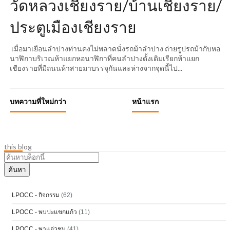
วัดหลวงเชียงราย/บ้านเชียงราย/
ประตูเมืองเชียงราย
เมื่อมาเยือนลำปางท่านคงไม่พลาดนั่งรถม้าลำปาง ถ่ายรูปรถม้ากับหอ
นาฬิกาบริเวณห้าแยกหอนาฬิกาที่คนลำปางดั้งเดิมเรียกห้าแยก
เชียงรายที่มีถนนห้าสายมาบรรจุกันและห่างจากจุดนี้ไป...
บทความที่ใหม่กว่า
หน้าแรก
this blog
LPOCC - กิจกรรม
(62)
LPOCC - พบปะแขกแก้ว
(11)
LPOCC - พาแอ่วชม
(41)