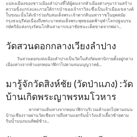
แปลงเมืองของชาวเมืองลำปางที่ได้ผู้คนจากหัวเมืองต่างๆมาร่วมสร้าง
ความข็งแกร่งและภายใต้การนำของเจ้ากาวิละซึ่งเป็นเจ้าเมืองเขลางค์
ในขณะนั้นได้เข้าร่วมกับสมเด็จพระเจ้าตากสินมหาราชในยุคสมัย
กรุงธนบุรีต่อเนื่องถึงพระบาทสมเด็จพระพุทธยอดฟ้าจุฬาโลกปฐมบรม
กษัตริย์แห่งกรุงรัตนโกสินสามารถเอาชัยชนะเด็ดขาดจากพม่า...
วัดสวนดอกกลางเวียงลำปาง
วันสวนดอกแห่งเมืองลำปางเป็นวัดในสังกัดมหานิกายตั้งอยู่กลาง
เมืองห่างจากห้าแยกหอนาฬิกาไปตามถนนบุญวาทย์...
มารู้จักวัดสิงห์ชัย (วัดป่าแภง) :วัด
บ้านเกิดพระญาพรหมโวหาร
หากท่านเดินทางจากหอนาฬิกาบริเวณห้าแยกไปตามถนน
บ้านเชียงรายผ่านวัดเชียงรายถึงสามแยกริมน้ำวังแล้วเลี้ยวซ้ายตาม
ริมน้ำบนถนนทิพย์ช้าง...