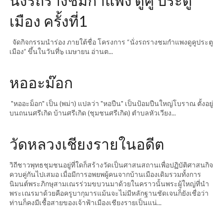
นั่งรถรางชมกำแพง ดูคู ประตู
เมือง ครั้งที่1
จัดกิจกรรมนำร่อง ภายใต้ชื่อ โครงการ “นั่งรถรางชมกำแพงดูคูประตู
เมือง” ขึ้นในวันที่๖ เมษายน อ่านต...
หออะม๊อก
"หออะม็อก" เป็น (พม่า) แปลว่า "หอปืน" เป็นป้อมปืนใหญ่โบราณ ตั้งอยู่
บนถนนศรีเกิด บ้านศรีเกิด (ชุมชนศรีเกิด) ตำบลหัวเวียง...
วัดหลวงเชียงรายในอดีต
วิถีชาวพุทธชุมชนอยู่ที่ใดก็สร้างวัดเป็นศาสนสถานเพื่อปฏิบัติศาสนกิจ
ควบคู่กันไปเสมอ เมื่อมีการอพยพผู้คนจากบ้านเมืองเดิมรวมทั้งการ
นิมนต์พระภิกษุสามเณรร่วมขบวนมาด้วยในคราวนั้นพระผู้ใหญ่ที่นำ
พระเณรมาด้วยคือครูบากุมารแม้นจะไม่มีหลักฐานชัดเจนก็ยังเชื่อว่า
ท่านก็คงมีเชื้อสายของเจ้าฟ้าเมืองเชียงรายเป็นแน่...