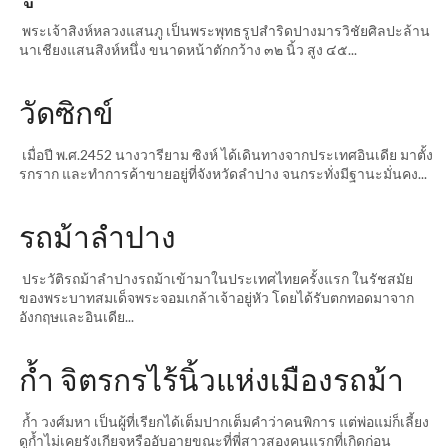
พระเจ้าสิงห์หลวงแสนภู เป็นพระพุทธรูปสำริดปางมารวิชัยศิลปะล้าน
นาเชียงแสนสิงห์หนึ่ง ขนาดหน้าตักกว้าง ๓๒ นิ้ว สูง ๔๕...
วัดซิกข์
เมื่อปี พ.ศ.2452 นางวารียาม ซิงห์ ได้เดินทางจากประเทศอินเดีย มาตั้ง
รกราก และทำการค้าขายอยู่ที่จังหวัดลำปาง จนกระทั่งมีฐานะมั่นคง...
รถม้าลำปาง
ประวัติรถม้าลำปางรถม้าเข้ามาในประเทศไทยครั้งแรก ในรัชสมัย
ของพระบาทสมเด็จพระจอมเกล้าเจ้าอยู่หัว โดยได้รับตกทอดมาจาก
อังกฤษและอินเดีย...
ก้ำ จิตรกรไร้นิ้วแห่งเมืองรถม้า
ก้ำ วงศ์มหา เป็นผู้ที่เรียกได้เต็มปากเต็มคำว่าคนพิการ แต่พ่อแม่ก็เลี้ยง
ดูก้ำไม่เคยรังเกียจหรืออับอายขณะที่พี่สาวสองคนแรกที่เกิดก่อน