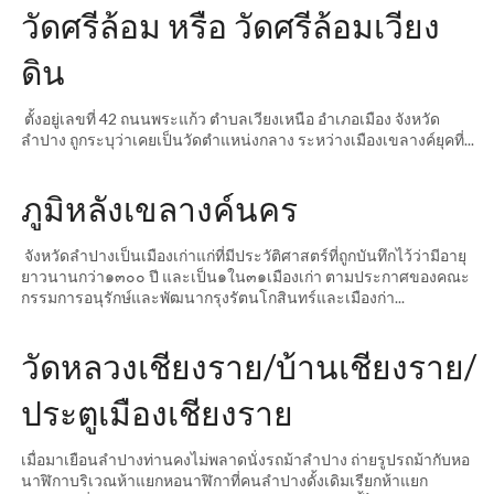
วัดศรีล้อม หรือ วัดศรีล้อมเวียง
ดิน
ตั้งอยู่เลขที่ 42 ถนนพระแก้ว ตำบลเวียงเหนือ อำเภอเมือง จังหวัด
ลำปาง ถูกระบุว่าเคยเป็นวัดตำแหน่งกลาง ระหว่างเมืองเขลางค์ยุคที่...
ภูมิหลังเขลางค์นคร
จังหวัดลำปางเป็นเมืองเก่าแก่ที่มีประวัติศาสตร์ที่ถูกบันทึกไว้ว่ามีอายุ
ยาวนานกว่า๑๓๐๐ ปี และเป็น๑ใน๓๑เมืองเก่า ตามประกาศของคณะ
กรรมการอนุรักษ์และพัฒนากรุงรัตนโกสินทร์และเมืองก่า...
วัดหลวงเชียงราย/บ้านเชียงราย/
ประตูเมืองเชียงราย
เมื่อมาเยือนลำปางท่านคงไม่พลาดนั่งรถม้าลำปาง ถ่ายรูปรถม้ากับหอ
นาฬิกาบริเวณห้าแยกหอนาฬิกาที่คนลำปางดั้งเดิมเรียกห้าแยก