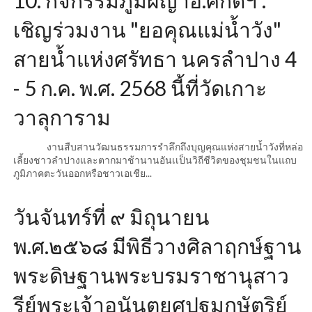
10. กิจกรรมภูมิผญาอ.ศักดิ์ฯ :
เชิญร่วมงาน "ยอคุณแม่น้ำวัง"
สายน้ำแห่งศรัทธา นครลำปาง 4
- 5 ก.ค. พ.ศ. 2568 นี้ที่วัดเกาะ
วาลุการาม
งานสืบสานวัฒนธรรมการรำลึกถึงบุญคุณแห่งสายน้ำวังที่หล่อ
เลี้ยงชาวลำปางและตากมาช้านานอันเเป็นวิถีชีวิตของชุมชนในแถบ
ภูมิภาคตะวันออกหรือชาวเอเชีย...
วันจันทร์ที่ ๙ มิถุนายน
พ.ศ.๒๕๖๘ มีพิธีวางศิลาฤกษ์ฐาน
พระดิษฐานพระบรมราชานุสาว
รีย์พระเจ้าอนันตยศปฐมกษัตริย์