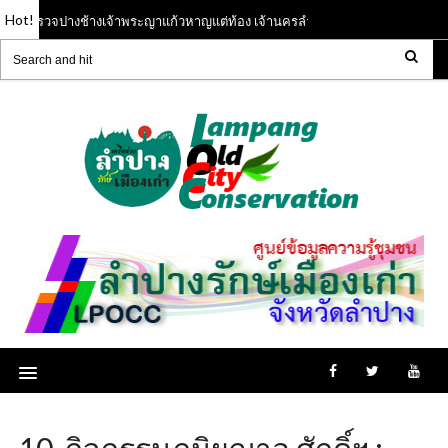
Hot!
การสำรวจปางช้างเจ้าพระญาแก้วหาญแต่ท้อง เจ้านครลำปาง ( พ.ศ.๑๙๘๕ - ๒๐๐๐ 