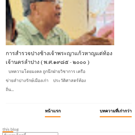
การสำรวจปางช้างเจ้าพระญาแก้วหาญแต่ท้อง
เจ้านครลำปาง ( พ.ศ.๑๙๘๕ - ๒๐๐๐ )
บทความโดยมงคล ถูกนึกฝ่ายวิชาการ เครือ
ข่ายลำปางรักษ์เมืองเก่า ประวัติศาสตร์ท้อง
ถิ่น...
หน้าแรก
บทความที่เก่ากว่า
this blog