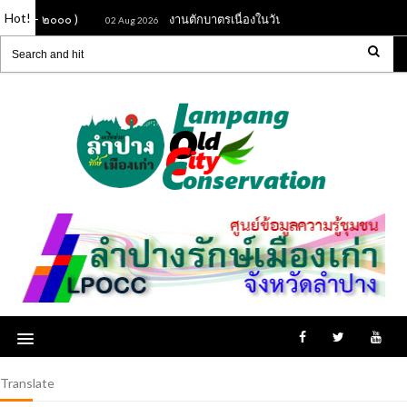
Hot!
๑๙๘๕ - ๒๐๐๐ )
งานตักบาตรเนื่องในวันเฉลิมพระชนมพรรษา ร.
02 Aug 2026
Translate