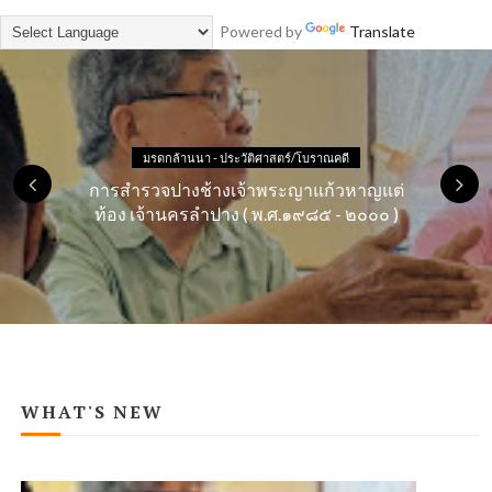
Powered by
Translate
มรดกล้านนา - ประวัติศาสตร์/โบราณคดี
การสำรวจปางช้างเจ้าพระญาแก้วหาญแต่
ท้อง เจ้านครลำปาง ( พ.ศ.๑๙๘๕ - ๒๐๐๐ )
WHAT'S NEW