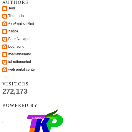
AUTHORS
Jedi
Thunrada
พีระพัฒน์ ปาพันธ์
ลุงอ๋อง
ฺBeer Nattapol
boonsong
mediathailand
tui.rattanachai
web portal center
VISITORS
272,173
POWERED BY