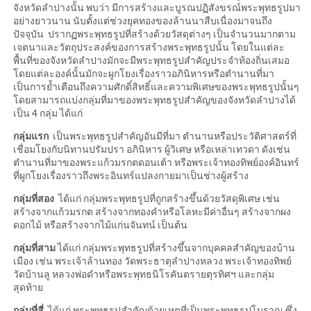
จังหวัดลำปางนั้น พบว่า มีการสร้างและบูรณปฏิสังขรณ์พระพุทธรูปมา
อย่างยาวนาน นับตั้งแต่ช่วงยุคทองของล้านนาสืบเนื่องมาจนถึง
ปัจจุบัน ปรากฏพระพุทธรูปที่สร้างด้วยวัสดุต่างๆ เป็นจำนวนมากตาม
เจตนาและวัตถุประสงค์ของการสร้างพระพุทธรูปนั้น โดยในแต่ละ
พื้นที่ของจังหวัดลำปางมักจะมีพระพุทธรูปสำคัญประจำท้องถิ่นเสมอ
โดยแต่ละองค์นั้นมักจะผูกโยงเรื่องราวอภินิหารหรือตำนานที่มา
เป็นการย้ำเตือนถึงความศักดิ์สิทธิ์และความพิเศษของพระพุทธรูปนั้นๆ
โดยสามารถแบ่งกลุ่มที่มาของพระพุทธรูปสำคัญของจังหวัดลำปางได้
เป็น 4 กลุ่ม ได้แก่
กลุ่มแรก
เป็นพระพุทธรูปสำคัญอันมีที่มา ตำนานหรือประวัติศาสตร์ที่
เชื่อมโยงกับนิทานปรัมปรา อภินิหาร ผู้วิเศษ หรือเหล่าเทวดา ดังเช่น
ตำนานที่มาของพระแก้วมรกตดอนเต้า หรือพระเจ้าทองทิพย์องค์อินทร์
ที่ผูกโยงเรื่องราวถึงพระอินทร์แปลงกายมาเป็นช่างผู้สร้าง
กลุ่มที่สอง
ได้แก่ กลุ่มพระพุทธรูปที่ถูกสร้างขึ้นด้วยวัสดุพิเศษ เช่น
สร้างจากแก้วมรกต สร้างจากทองคำหรือโลหะมีค่าอื่นๆ สร้างจากผง
ดอกไม้ หรือสร้างจากไม้แก่นจันทน์ เป็นต้น
กลุ่มที่สาม
ได้แก่ กลุ่มพระพุทธรูปที่สร้างขึ้นจากบุคคลสำคัญของบ้าน
เมือง เช่น พระเจ้าล้านทอง วัดพระธาตุลำปางหลวง พระเจ้าทองทิพย์
วัดบ้านลู หลวงพ่อดำหรือพระพุทธนิโรคันตรายตุรทิศฯ และกลุ่ม
สุดท้าย
กลุ่มที่สี่
ได้แก่ พระพุทธรูปสำคัญด้วยเหตุที่เป็นพระพุทธรูปโบราณ ซึ่ง