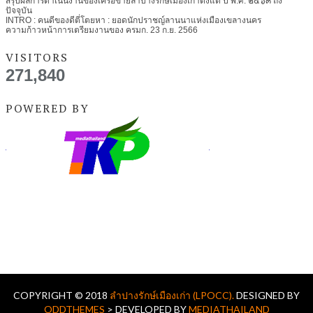
สรุปผลการดำเนินงานของเครือข่ายลำปางรักษ์เมืองเก่าตั้งแต่ ปี พ.ศ. ๒๕๖๓ ถึง
ปัจจุบัน
INTRO : คนดีของดีตี่โตยหา : ยอดนักปราชญ์ลานนาแห่งเมืองเขลางนคร
ความก้าวหน้าการเตรียมงานของ ครมก. 23 ก.ย. 2566
VISITORS
271,840
POWERED BY
COPYRIGHT © 2018
ลำปางรักษ์เมืองเก่า (LPOCC).
DESIGNED BY
ODDTHEMES
> DEVELOPED BY
MEDIATHAILAND