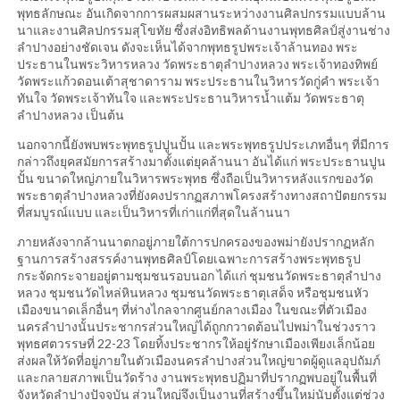
พุทธลักษณะ อันเกิดจากการผสมผสานระหว่างงานศิลปกรรมแบบล้าน
นาและงานศิลปกรรมสุโขทัย ซึ่งส่งอิทธิพลด้านงานพุทธศิลป์สู่งานช่าง
ลำปางอย่างชัดเจน ดังจะเห็นได้จากพุทธรูปพระเจ้าล้านทอง พระ
ประธานในพระวิหารหลวง วัดพระธาตุลำปางหลวง พระเจ้าทองทิพย์
วัดพระแก้วดอนเต้าสุชาดาราม พระประธานในวิหารวัดกู่คำ พระเจ้า
ทันใจ วัดพระเจ้าทันใจ และพระประธานวิหารน้ำแต้ม วัดพระธาตุ
ลำปางหลวง เป็นต้น
นอกจากนี้ยังพบพระพุทธรูปปูนปั้น และพระพุทธรูปประเภทอื่นๆ ที่มีการ
กล่าวถึงยุคสมัยการสร้างมาตั้งแต่ยุคล้านนา อันได้แก่ พระประธานปูน
ปั้น ขนาดใหญ่ภายในวิหารพระพุทธ ซึ่งถือเป็นวิหารหลังแรกของวัด
พระธาตุลำปางหลวงที่ยังคงปรากฏสภาพโครงสร้างทางสถาปัตยกรรม
ที่สมบูรณ์แบบ และเป็นวิหารที่เก่าแก่ที่สุดในล้านนา
ภายหลังจากล้านนาตกอยู่ภายใต้การปกครองของพม่ายังปรากฏหลัก
ฐานการสร้างสรรค์งานพุทธศิลป์โดยเฉพาะการสร้างพระพุทธรูป
กระจัดกระจายอยู่ตามชุมชนรอบนอก ได้แก่ ชุมชนวัดพระธาตุลำปาง
หลวง ชุมชนวัดไหล่หินหลวง ชุมชนวัดพระธาตุเสด็จ หรือชุมชนหัว
เมืองขนาดเล็กอื่นๆ ที่ห่างไกลจากศูนย์กลางเมือง ในขณะที่ตัวเมือง
นครลำปางนั้นประชากรส่วนใหญ่ได้ถูกกวาดต้อนไปพม่าในช่วงราว
พุทธศตวรรษที่ 22-23 โดยทิ้งประชากรให้อยู่รักษาเมืองเพียงเล็กน้อย
ส่งผลให้วัดที่อยู่ภายในตัวเมืองนครลำปางส่วนใหญ่ขาดผู้ดูแลอุปถัมภ์
และกลายสภาพเป็นวัดร้าง งานพระพุทธปฏิมาที่ปรากฏพบอยู่ในพื้นที่
จังหวัดลำปางปัจจุบัน ส่วนใหญ่จึงเป็นงานที่สร้างขึ้นใหม่นับตั้งแต่ช่วง