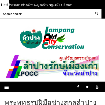
Hot!
รสำรวจปางช้างเจ้าพระญาแก้วหาญแต่ท้อง เจ้านครลำปาง ( พ.ศ.๑๙๘๕ - ๒๐๐๐ )
พระพุทธรูปฝีมือช่างสกุลลำปาง