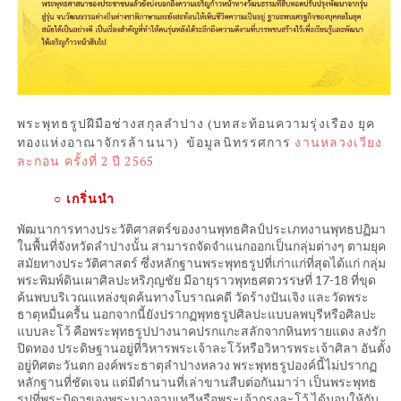
พระพุทธรูปฝีมือช่างสกุลลำปาง (บทสะท้อนความรุ่งเรือง ยุค
ทองแห่งอาณาจักรล้านนา) ข้อมูลนิทรรศการ
งานหลวงเวียง
ละกอน ครั้งที่ 2 ปี 2565
○ เกริ่นนำ
พัฒนาการทางประวัติศาสตร์ของงานพุทธศิลป์ประเภทงานพุทธปฏิมา
ในพื้นที่จังหวัดลำปางนั้น สามารถจัดจำแนกออกเป็นกลุ่มต่างๆ ตามยุค
สมัยทางประวัติศาสตร์ ซึ่งหลักฐานพระพุทธรูปที่เก่าแก่ที่สุดได้แก่ กลุ่ม
พระพิมพ์ดินเผาศิลปะหริภุญชัย มีอายุราวพุทธศตวรรษที่ 17-18 ที่ขุด
ค้นพบบริเวณแหล่งขุดค้นทางโบราณคดี วัดร้างปันเจิง และวัดพระ
ธาตุหมื่นครื้น นอกจากนี้ยังปรากฏพุทธรูปศิลปะแบบลพบุรีหรือศิลปะ
แบบละโว้ คือพระพุทธรูปปางนาคปรกแกะสลักจากหินทรายแดง ลงรัก
ปิดทอง ประดิษฐานอยู่ที่วิหารพระเจ้าละโว้หรือวิหารพระเจ้าศิลา อันตั้ง
อยู่ทิศตะวันตก องค์พระธาตุลําปางหลวง พระพุทธรูปองค์นี้ไม่ปรากฏ
หลักฐานที่ชัดเจน แต่มีตำนานที่เล่าขานสืบต่อกันมาว่า เป็นพระพุทธ
รูปที่พระบิดาของพระนางจามเทวีหรือพระเจ้ากรุงละโว้ ได้มอบให้กับ