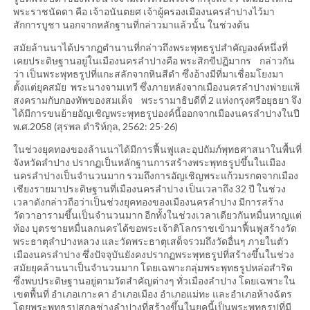
พระราชนัดดา คือ เจ้าอนันตยศ เจ้าผู้ครองเมืองนครลำปางไว้มา
สักการบูชา นอกจากหลักฐานที่กล่าวมาแล้วนั้น ในช่วงต้น
สมัยล้านนาได้ปรากฏตำนานที่กล่าวถึงพระพุทธรูปสำคัญองค์หนึ่งที่
เคยประดิษฐานอยู่ในเมืองนครลำปางคือ พระสิกขีปฏิมากร กล่าวกัน
ว่า เป็นพระพุทธรูปที่แกะสลักจากหินสีดำ ซึ่งอ้างมีที่มาเชื่อมโยงมา
ตั้งแต่ยุคสมัย พระนางจามเทวี ซึ่งภายหลังจากเมืองนครลำปางพ่ายแพ้
สงครามกับกองทัพของสมเด็จ พระรามาธิบดีที่ 2 แห่งกรุงศรีอยุธยา จึง
ได้มีการขนย้ายอัญเชิญพระพุทธรูปองค์นี้ออกจากเมืองนครลำปางในปี
พ.ศ.2058 (สุรพล ดำริห์กุล, 2562: 25-26)
ในช่วงยุคทองของล้านนาได้มีการฟื้นฟูและอุปถัมภ์พุทธศาสนาในพื้นที่
จังหวัดลำปาง ปรากฏเป็นหลักฐานการสร้างพระพุทธรูปขึ้นในเมือง
นครลำปางเป็นจำนวนมาก รวมถึงการอัญเชิญพระแก้วมรกตจากเมือง
เชียงรายมาประดิษฐานที่เมืองนครลำปาง เป็นเวลาถึง 32 ปี ในช่วง
เวลาดังกล่าวถือว่าเป็นช่วงยุคทองของเมืองนครลำปาง มีการสร้าง
วัดวาอารามขึ้นเป็นจำนวนมาก อีกทั้งในช่วงเวลาเดียวกันหมื่นหาญแต่
ท้อง บุตรชายหมื่นลกนครได้ขอพระเจ้าติโลกราชเข้ามาฟื้นฟูสร้างวัด
พระธาตุลำปางหลวง และวัดพระธาตุเสด็จรวมถึงวัดอื่นๆ ภายในตัว
เมืองนครลำปาง ซึ่งปัจจุบันยังคงปรากฏพระพุทธรูปที่สร้างขึ้นในช่วง
สมัยยุคล้านนาเป็นจำนวนมาก โดยเฉพาะกลุ่มพระพุทธรูปหล่อสำริด
ซึ่งพบประดิษฐานอยู่ตามวัดสำคัญต่างๆ ทั่วเมืองลำปาง โดยเฉพาะใน
เขตพื้นที่ อำเภอเกาะคา อำเภอเมือง อำเภอแม่ทะ และอำเภอห้างฉัตร
โดยพระพุทธรูปสกุลช่างลำปางที่สร้างขึ้นในยุคนี้เป็นพระพุทธรูปที่มี