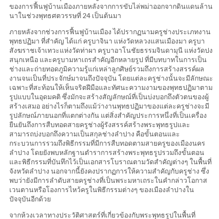
ของการฟื้นฟูบ้านเมืองภายหลังจากการขับไล่พม่าออกจากดินแดนล้าน
นาในช่วงพุทธศตวรรษที่ 24 เป็นต้นมา
ภายหลังจากช่วงการฟื้นฟูบ้านเมือง ได้ปรากฏนามครูช่างประเภทงาน
พุทธปฏิมา ที่สำคัญ ได้แก่ ครูบาจินา แห่งวัดหลวงแสนเมืองมา ครูบา
สังฆราชเจ้าเทวะแห่งวัดท่าผา ครูบาอาโนชัยธรรมจินดามุนี แห่งวัดปง
สนุกเหนือ และครูบามหาเถรสำคัญอีกหลายรูป ที่มีบทบาทในการเป็น
ช่างและถ่ายทอดภูมิความรู้แก่เหล่าลูกศิษย์รวมถึงการสร้างสรรค์ผล
งานจนเป็นที่ประจักษ์มาจนถึงปัจจุบัน โดยแต่ละครูช่างนั้นจะมีลักษณะ
เฉพาะที่สะท้อนให้เห็นจริตฝีมือและทัศนะความงามของพุทธปฏิมาตาม
รูปแบบในอุดมคติ ซึ่งมักจะสร้างสัญลักษณ์ที่เป็นบ่งบอกถึงตัวตนของผู้
สร้างเสมอ อย่างไรก็ตามถึงแม้ว่างานพุทธปฏิมาของแต่ละครูช่างจะมี
รูปลักษณ์ภายนอกที่แตกต่างกัน แต่สิ่งสำคัญประการหนึ่งที่เป็นเครื่อง
ยืนยันถึงการสืบทอดสายครูช่างผู้รังสรรค์สร้างพระพุทธรูปและ
สามารถบ่งบอกถึงความเป็นสกุลช่างลำปาง คือขั้นตอนและ
กระบวนการรวมถึงพิธีกรรมที่มีการสืบทอดตามสายครูของเมืองนคร
ลำปาง โดยยังพบหลักฐานตำราการสร้างพระพุทธรูปรวมถึงขั้นตอน
และพิธีกรรมที่บันทึกไว้เป็นเอกสารโบราณตามวัดสำคัญต่างๆ ในพื้นที่
จังหวัดลำปาง นอกจากนี้ยังคงปรากฏการให้ความสำคัญกับครูช่าง ซึ่ง
พบว่ายังมีการลำดับสายครูช่างที่เป็นพระมหาเถระในคำกล่าวโอกาส
เวนตานหรือโองการไหว้ครูในพิธีกรรมต่างๆ ของเมืองลำปางใน
ปัจจุบันอีกด้วย
จากห้วงเวลาทางประวัติศาสตร์ที่เกี่ยวข้องกับพระพุทธรูปในพื้นที่