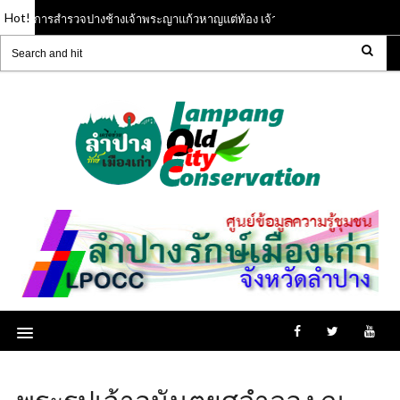
Hot!
การสำรวจปางช้างเจ้าพระญาแก้วหาญแต่ท้อง เจ้านครลำปาง ( พ.ศ.๑๙๘๕ -
 2026